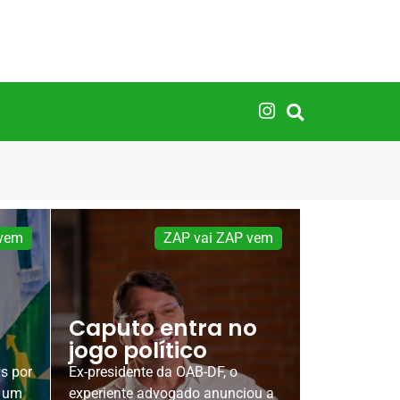
 vem
ZAP vai ZAP vem
Caputo entra no
jogo político
s por
Ex-presidente da OAB-DF, o
s um
experiente advogado anunciou a