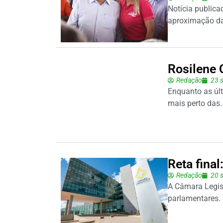
Notícia publica
aproximação da d
Rosilene 
Redação
23 
Enquanto as úl
mais perto das..
Reta fina
Redação
20 
A Câmara Legis
parlamentares. 