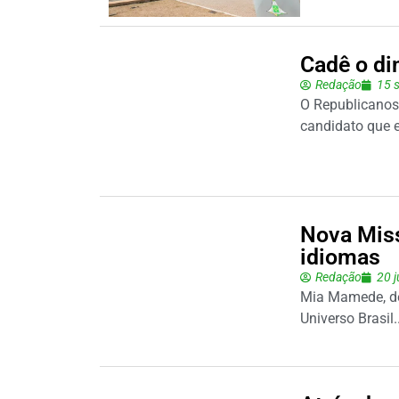
Cadê o di
Redação
15 
O Republicanos
candidato que e
Nova Miss 
idiomas
Redação
20 
Mia Mamede, de 
Universo Brasil..