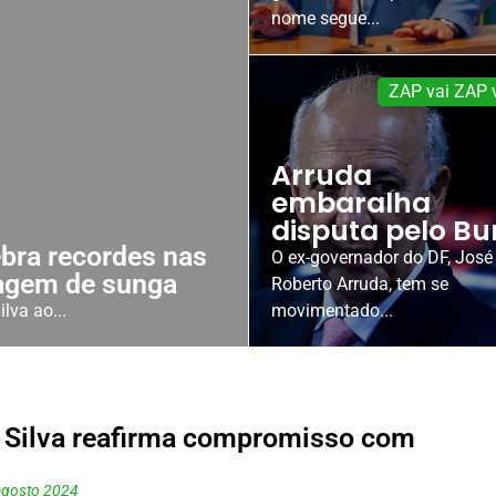
nome segue...
ZAP vai ZAP
Arruda
embaralha
disputa pelo Bur
bra recordes nas
O ex-governador do DF, José
magem de sunga
Roberto Arruda, tem se
lva ao...
movimentado...
 Silva reafirma compromisso com
agosto 2024