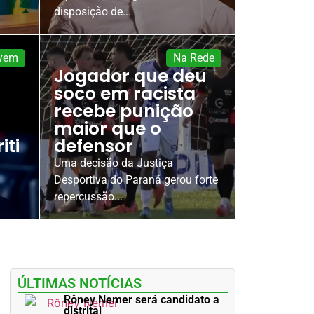
disposição de...
 vem
Na Rede
Jogador que deu
soco em racista
recebe punição
maior que o
iti
defensor
Uma decisão da Justiça
Desportiva do Paraná gerou forte
repercussão...
ÚLTIMAS NOTÍCIAS
Rôney Nemer será candidato a
distrital