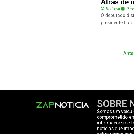
Atrás de 
Redação
9 j
O deputado dist
presidente Luiz 
Ante
SOBRE 
Somos um veícul
comprometido em 
informações de fo
notícias que impo