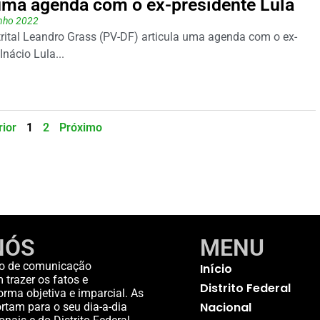
uma agenda com o ex-presidente Lula
unho 2022
rital Leandro Grass (PV-DF) articula uma agenda com o ex-
Inácio Lula...
rior
1
2
Próximo
NÓS
MENU
o de comunicação
Início
trazer os fatos e
Distrito Federal
rma objetiva e imparcial. As
Nacional
rtam para o seu dia-a-dia