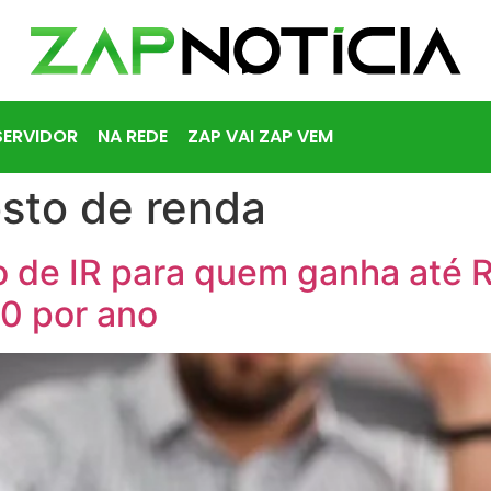
SERVIDOR
NA REDE
ZAP VAI ZAP VEM
sto de renda
 de IR para quem ganha até R
0 por ano