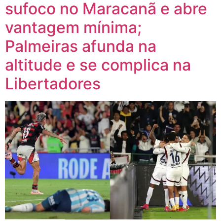
sufoco no Maracanã e abre
vantagem mínima;
Palmeiras afunda na
altitude e se complica na
Libertadores