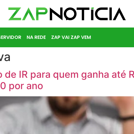
SERVIDOR
NA REDE
ZAP VAI ZAP VEM
va
 de IR para quem ganha até R
0 por ano