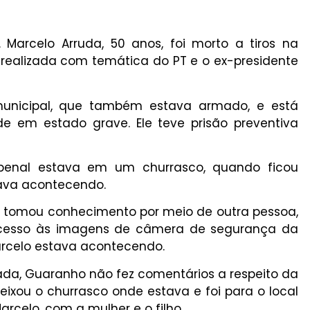
Marcelo Arruda, 50 anos, foi morto a tiros na
a realizada com temática do PT e o ex-presidente
municipal, que também estava armado, e está
e em estado grave. Ele teve prisão preventiva
al penal estava em um churrasco, quando ficou
ava acontecendo.
or tomou conhecimento por meio de outra pessoa,
acesso às imagens de câmera de segurança da
arcelo estava acontecendo.
da, Guaranho não fez comentários a respeito da
 deixou o churrasco onde estava e foi para o local
arcelo, com a mulher e o filho.