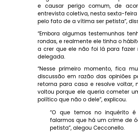
e causar perigo comum, de aco
entrevista coletiva, nesta sexta-feir
pelo fato de a vítima ser petista”, di
“Embora algumas testemunhas tenha
rondas, e realmente ele tinha o hábi
a crer que ele não foi lá para fazer 
delegada.
“Nesse primeiro momento, fica m
discussão em razão das opiniões po
retorna para casa e resolve voltar,
voltou porque ele queria cometer u
político que não o dele”, explicou.
“O que temos no inquérito é 
falarmos que há um crime de ód
petista”, alegou Cecconello.