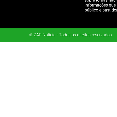
sobre tomas nacio
informações que 
público e bastido
© ZAP Notícia - Todos os direitos reservados.