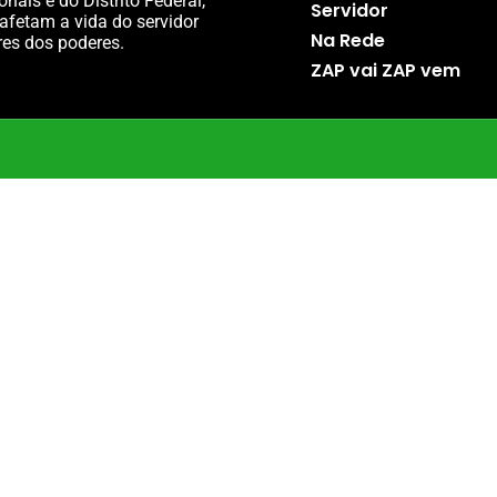
nais e do Distrito Federal,
Servidor
afetam a vida do servidor
Na Rede
res dos poderes.
ZAP vai ZAP vem