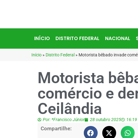
INÍCIO
DISTRITO FEDERAL
NACIONAL
Início
»
Distrito Federal
»
Motorista bêbado invade comér
Motorista bêb
comércio e de
Ceilândia
Por:
*Francisco Júnior
28 outubro 2025
16:19
Compartilhe: