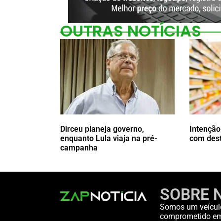
OUTRAS NOTÍCIAS
Dirceu planeja governo,
Intençã
enquanto Lula viaja na pré-
com dest
campanha
SOBRE 
Somos um veícul
comprometido em 