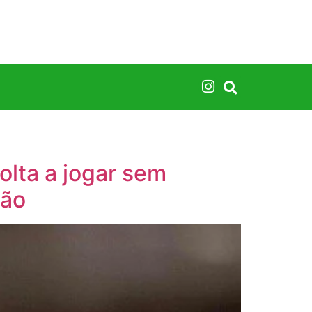
olta a jogar sem
ção