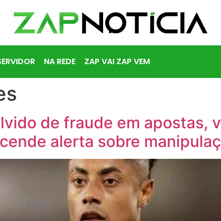
SERVIDOR
NA REDE
ZAP VAI ZAP VEM
es
vido de fraude em apostas, v
cende alerta sobre manipula