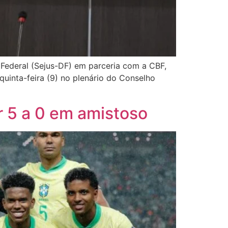
 Federal (Sejus-DF) em parceria com a CBF,
uinta-feira (9) no plenário do Conselho
or 5 a 0 em amistoso