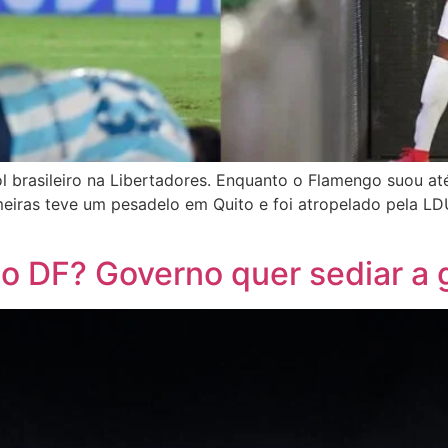
ol brasileiro na Libertadores. Enquanto o Flamengo suou at
eiras teve um pesadelo em Quito e foi atropelado pela LDU
no DF? Governo quer sediar a