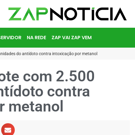
SERVIDOR
NA REDE
ZAP VAI ZAP VEM
 unidades do antídoto contra intoxicação por metanol
lote com 2.500
tídoto contra
or metanol