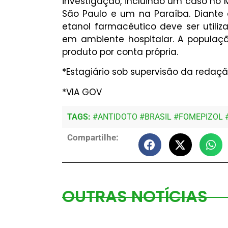
investigação, incluindo um caso no 
São Paulo e um na Paraíba. Diante 
etanol farmacêutico deve ser utili
em ambiente hospitalar. A populaç
produto por conta própria.
*Estagiário sob supervisão da redaçã
*VIA GOV
TAGS:
#
ANTIDOTO
#
BRASIL
#
FOMEPIZOL
Compartilhe:
OUTRAS NOTÍCIAS