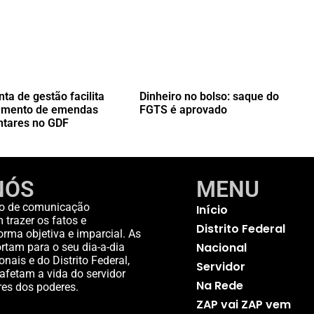
ta de gestão facilita
Dinheiro no bolso: saque do
amento de emendas
FGTS é aprovado
ntares no GDF
NÓS
MENU
o de comunicação
Início
trazer os fatos e
Distrito Federal
rma objetiva e imparcial. As
Nacional
rtam para o seu dia-a-dia
nais e do Distrito Federal,
Servidor
afetam a vida do servidor
Na Rede
res dos poderes.
ZAP vai ZAP vem