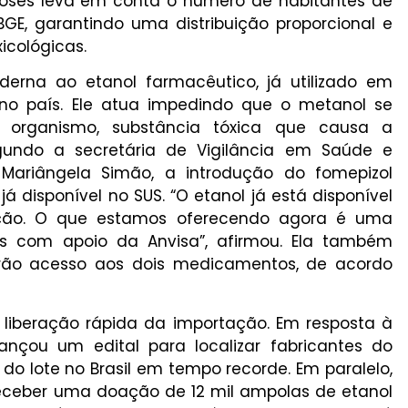
 doses leva em conta o número de habitantes de
E, garantindo uma distribuição proporcional e
icológicas.
erna ao etanol farmacêutico, já utilizado em
no país. Ele atua impedindo que o metanol se
 organismo, substância tóxica que causa a
undo a secretária de Vigilância em Saúde e
 Mariângela Simão, a introdução do fomepizol
 disponível no SUS. “O etanol já está disponível
ção. O que estamos oferecendo agora é uma
s com apoio da Anvisa”, afirmou. Ela também
rão acesso aos dois medicamentos, de acordo
a liberação rápida da importação. Em resposta à
ançou um edital para localizar fabricantes do
o lote no Brasil em tempo recorde. Em paralelo,
eceber uma doação de 12 mil ampolas de etanol