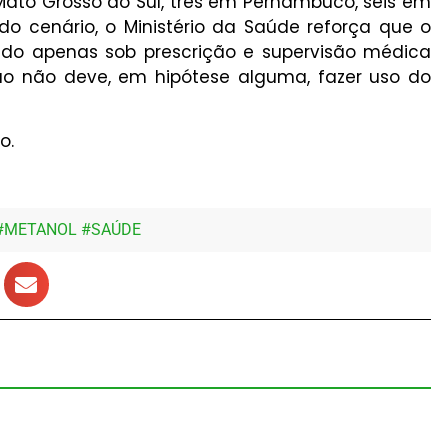
Mato Grosso do Sul, três em Pernambuco, seis em
do cenário, o Ministério da Saúde reforça que o
zado apenas sob prescrição e supervisão médica
ão não deve, em hipótese alguma, fazer uso do
o.
#
METANOL
#
SAÚDE